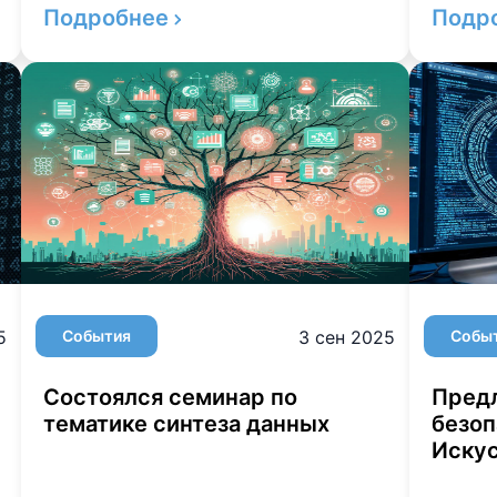
Подробнее
Подр
5
События
3 сен 2025
Собы
Состоялся семинар по
Пред
тематике синтеза данных
безоп
Искус